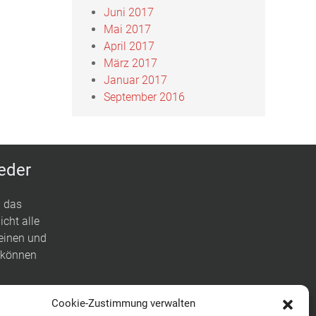
Juni 2017
Mai 2017
April 2017
März 2017
Januar 2017
September 2016
jeder
– das
icht alle
leinen und
n können
ie Stunden
Cookie-Zustimmung verwalten