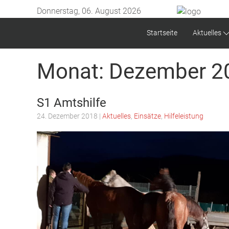
Donnerstag, 06. August 2026
Startseite
Aktuelles
Monat:
Dezember 2
S1 Amtshilfe
24. Dezember 2018
|
Aktuelles
,
Einsätze
,
Hilfeleistung