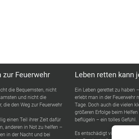
zur Feuerwehr
Leben retten kann 
icht die Bequemsten, nicht
Ein Leben gerettet zu haben 
amsten und nicht die
erlebt man in der Feuerwehr n
er, die den Weg zur Feuerwehr
Tage. Doch auch die vielen k
größeren Erfolge beim Helfe
llig einen Teil ihrer Zeit dafür
beflügeln – ein tolles Gefühl.
n, anderen in Not zu helfen –
Es entschädigt vielfach für d
en in der Nacht und bei