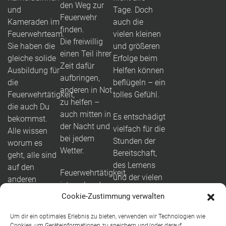
den Weg zur
und
Tage. Doch
Feuerwehr
Kameraden im
auch die
finden.
Feuerwehrteam.
vielen kleinen
Die freiwillig
Sie haben die
und größeren
einen Teil ihrer
gleiche solide
Erfolge beim
Zeit dafür
Ausbildung für
Helfen können
aufbringen,
die
beflügeln – ein
anderen in Not
Feuerwehrtätigkeit,
tolles Gefühl.
zu helfen –
die auch Du
auch mitten in
Es entschädigt
bekommst.
der Nacht und
vielfach für die
Alle wissen
bei jedem
Stunden der
worum es
Wetter.
Bereitschaft,
geht, alle sind
des Lernens
auf den
Feuerwehrtätigkeit
und der vielen
anderen
ist packend
Übungen.
angewiesen.
Cookie-Zustimmung verwalten
und weit mehr
Das ist der
als Brände
So entwickeln
Augenblick, in
Um dir ein optimales Erlebnis zu bieten, verwenden wir Technologien wie
löschen: Vom
sich
dem Du weißt,
Cookies, um Geräteinformationen zu speichern und/oder darauf