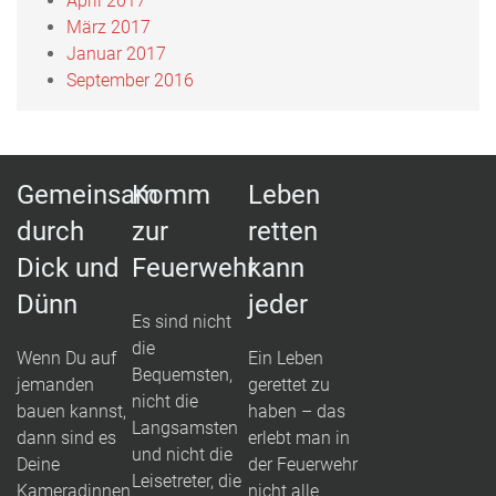
April 2017
März 2017
Januar 2017
September 2016
Gemeinsam
Komm
Leben
durch
zur
retten
Dick und
Feuerwehr
kann
Dünn
jeder
Es sind nicht
die
Wenn Du auf
Ein Leben
Bequemsten,
jemanden
gerettet zu
nicht die
bauen kannst,
haben – das
Langsamsten
dann sind es
erlebt man in
und nicht die
Deine
der Feuerwehr
Leisetreter, die
Kameradinnen
nicht alle