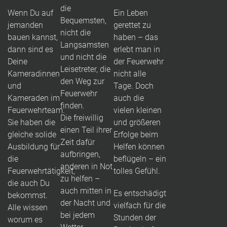
die
Wenn Du auf
Ein Leben
Bequemsten,
jemanden
gerettet zu
nicht die
bauen kannst,
haben – das
Langsamsten
dann sind es
erlebt man in
und nicht die
Deine
der Feuerwehr
Leisetreter, die
Kameradinnen
nicht alle
den Weg zur
und
Tage. Doch
Feuerwehr
Kameraden im
auch die
finden.
Feuerwehrteam.
vielen kleinen
Die freiwillig
Sie haben die
und größeren
einen Teil ihrer
gleiche solide
Erfolge beim
Zeit dafür
Ausbildung für
Helfen können
aufbringen,
die
beflügeln – ein
anderen in Not
Feuerwehrtätigkeit,
tolles Gefühl.
zu helfen –
die auch Du
auch mitten in
Es entschädigt
bekommst.
der Nacht und
vielfach für die
Alle wissen
bei jedem
Stunden der
worum es