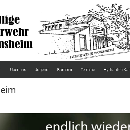
Über uns
Jugend
Bambini
Termine
Hydranten Kar
heim