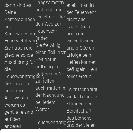
Langsamsten
dann sind es
erlebt man in
und nicht die
Deine
der Feuerwehr
Leisetreter, die
Kameradinnen
nicht alle
den Weg zur
und
Tage. Doch
Feuerwehr
Kameraden im
auch die
finden.
Feuerwehrteam.
vielen kleinen
Die freiwillig
Sie haben die
und größeren
einen Teil ihrer
gleiche solide
Erfolge beim
Zeit dafür
Ausbildung für
Helfen können
aufbringen,
die
beflügeln – ein
anderen in Not
Feuerwehrtätigkeit,
tolles Gefühl.
zu helfen –
die auch Du
auch mitten in
Es entschädigt
bekommst.
der Nacht und
vielfach für die
Alle wissen
bei jedem
Stunden der
worum es
Wetter.
Bereitschaft,
geht, alle sind
des Lernens
auf den
Feuerwehrtätigkeit
und der vielen
anderen
ist packend
Übungen.