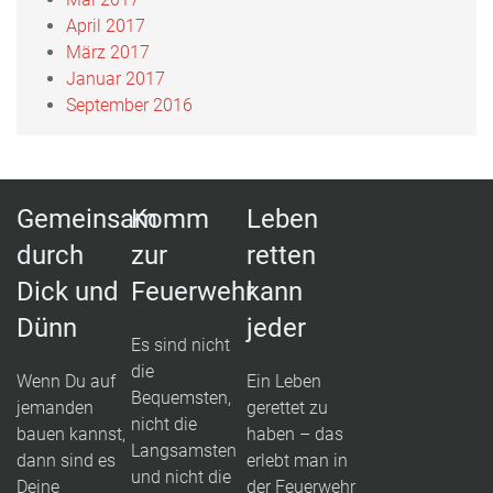
April 2017
März 2017
Januar 2017
September 2016
Gemeinsam
Komm
Leben
durch
zur
retten
Dick und
Feuerwehr
kann
Dünn
jeder
Es sind nicht
die
Wenn Du auf
Ein Leben
Bequemsten,
jemanden
gerettet zu
nicht die
bauen kannst,
haben – das
Langsamsten
dann sind es
erlebt man in
und nicht die
Deine
der Feuerwehr