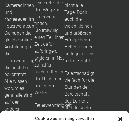
Leisetreter, die
Kameradinnen
nicht alle
den Weg zur
und
Tage. Doch
Feuerwehr
Kameraden im
auch die
finden.
Feuerwehrteam.
vielen kleinen
Die freiwillig
Sie haben die
und größeren
einen Teil ihrer
gleiche solide
Erfolge beim
Zeit dafür
Ausbildung für
Helfen können
aufbringen,
die
beflügeln – ein
anderen in Not
Feuerwehrtätigkeit,
tolles Gefühl.
zu helfen –
die auch Du
auch mitten in
Es entschädigt
bekommst.
der Nacht und
vielfach für die
Alle wissen
bei jedem
Stunden der
worum es
Wetter.
Bereitschaft,
geht, alle sind
des Lernens
auf den
Feuerwehrtätigkeit
und der vielen
anderen
ist packend
Übungen.
angewiesen.
Cookie-Zustimmung verwalten
und weit mehr
Das ist der
als Brände
So entwickeln
Augenblick, in