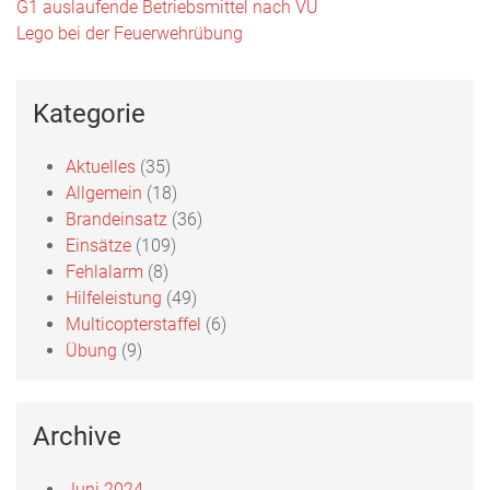
Beitragsnavigation
G1 auslaufende Betriebsmittel nach VU
Lego bei der Feuerwehrübung
Kategorie
Aktuelles
(35)
Allgemein
(18)
Brandeinsatz
(36)
Einsätze
(109)
Fehlalarm
(8)
Hilfeleistung
(49)
Multicopterstaffel
(6)
Übung
(9)
Archive
Juni 2024