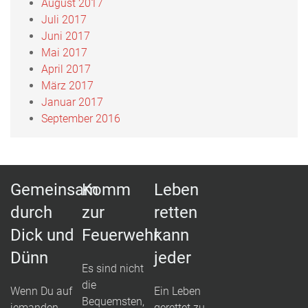
August 2017
Juli 2017
Juni 2017
Mai 2017
April 2017
März 2017
Januar 2017
September 2016
Gemeinsam
Komm
Leben
durch
zur
retten
Dick und
Feuerwehr
kann
Dünn
jeder
Es sind nicht
die
Wenn Du auf
Ein Leben
Bequemsten,
jemanden
gerettet zu