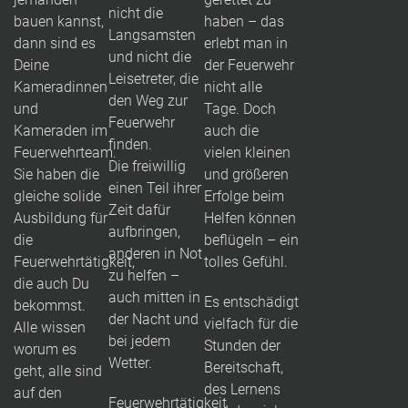
nicht die
bauen kannst,
haben – das
Langsamsten
dann sind es
erlebt man in
und nicht die
Deine
der Feuerwehr
Leisetreter, die
Kameradinnen
nicht alle
den Weg zur
und
Tage. Doch
Feuerwehr
Kameraden im
auch die
finden.
Feuerwehrteam.
vielen kleinen
Die freiwillig
Sie haben die
und größeren
einen Teil ihrer
gleiche solide
Erfolge beim
Zeit dafür
Ausbildung für
Helfen können
aufbringen,
die
beflügeln – ein
anderen in Not
Feuerwehrtätigkeit,
tolles Gefühl.
zu helfen –
die auch Du
auch mitten in
Es entschädigt
bekommst.
der Nacht und
vielfach für die
Alle wissen
bei jedem
Stunden der
worum es
Wetter.
Bereitschaft,
geht, alle sind
des Lernens
auf den
Feuerwehrtätigkeit