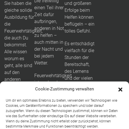
Die freiwillig
Sie haben die
und größeren
einen Teil ihrer
gleiche solide
Erfolge beim
Zeit dafür
Ausbildung für
Helfen können
aufbringen,
die
beflügeln – ein
anderen in Not
Feuerwehrtätigkeit,
tolles Gefühl.
zu helfen –
die auch Du
auch mitten in
Es entschädigt
bekommst.
der Nacht und
vielfach für die
Alle wissen
bei jedem
Stunden der
worum es
Wetter.
Bereitschaft,
geht, alle sind
des Lernens
auf den
Feuerwehrtätigkeit
und der vielen
anderen
ist packend
Übungen.
angewiesen.
Cookie-Zustimmung verwalten
und weit mehr
Das ist der
als Brände
So entwickeln
Augenblick, in
Um dir ein optimales Erlebnis zu bieten, verwenden wir Technologien wie
löschen: Vom
sich
dem Du weißt,
Cookies, um Geräteinformationen zu speichern und/oder darauf
Auffahrunfall
zuzugreifen. Wenn du diesen Technologien zustimmst, können wir Daten
Freundschaften,
warum Du
wie das Surfverhalten oder eindeutige IDs auf dieser Website verarbeiten.
am
die weit über
Dich für den
Wenn du deine Zustimmung nicht erteilst oder zurückziehst, können
Dorfbrunnen
die Feuerwehr
Dienst in der
bestimmte Merkmale und Funktionen beeinträchtigt werden.