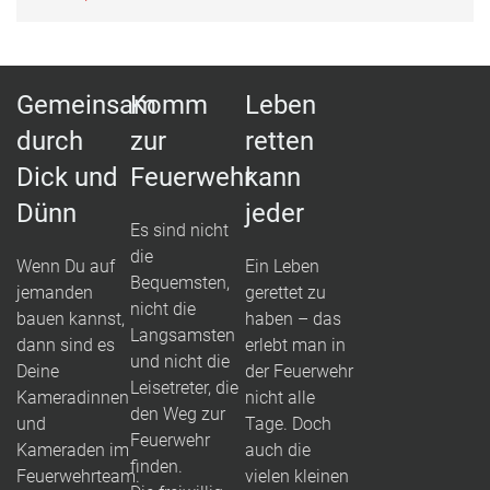
Gemeinsam
Komm
Leben
durch
zur
retten
Dick und
Feuerwehr
kann
Dünn
jeder
Es sind nicht
die
Wenn Du auf
Ein Leben
Bequemsten,
jemanden
gerettet zu
nicht die
bauen kannst,
haben – das
Langsamsten
dann sind es
erlebt man in
und nicht die
Deine
der Feuerwehr
Leisetreter, die
Kameradinnen
nicht alle
den Weg zur
und
Tage. Doch
Feuerwehr
Kameraden im
auch die
finden.
Feuerwehrteam.
vielen kleinen