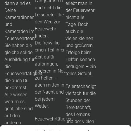
Langsamsten
dann sind es
erlebt man in
und nicht die
Deine
der Feuerwehr
Leisetreter, die
Kameradinnen
nicht alle
den Weg zur
und
Tage. Doch
Feuerwehr
Kameraden im
auch die
finden.
Feuerwehrteam.
vielen kleinen
Die freiwillig
Sie haben die
und größeren
einen Teil ihrer
gleiche solide
Erfolge beim
Zeit dafür
Ausbildung für
Helfen können
aufbringen,
die
beflügeln – ein
anderen in Not
Feuerwehrtätigkeit,
tolles Gefühl.
zu helfen –
die auch Du
auch mitten in
Es entschädigt
bekommst.
der Nacht und
vielfach für die
Alle wissen
bei jedem
Stunden der
worum es
Wetter.
Bereitschaft,
geht, alle sind
des Lernens
auf den
Feuerwehrtätigkeit
und der vielen
anderen
ist packend
Übungen.
angewiesen.